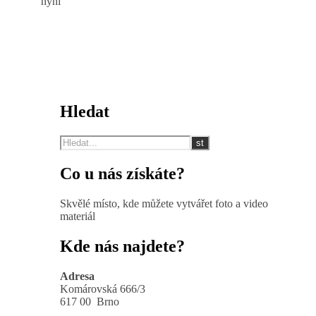
nyní
Hledat
Co u nás získáte?
Skvělé místo, kde můžete vytvářet foto a video
materiál
Kde nás najdete?
Adresa
Komárovská 666/3
617 00 Brno