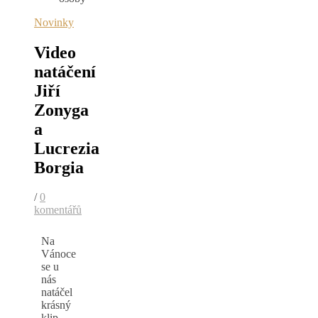
Novinky
Video
natáčení
Jiří
Zonyga
a
Lucrezia
Borgia
/
0
komentářů
Na
Vánoce
se u
nás
natáčel
krásný
klip