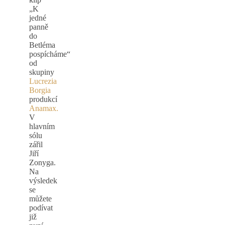
„K
jedné
panně
do
Betléma
pospícháme“
od
skupiny
Lucrezia
Borgia
produkcí
Anamax.
V
hlavním
sólu
zářil
Jiří
Zonyga.
Na
výsledek
se
můžete
podívat
již